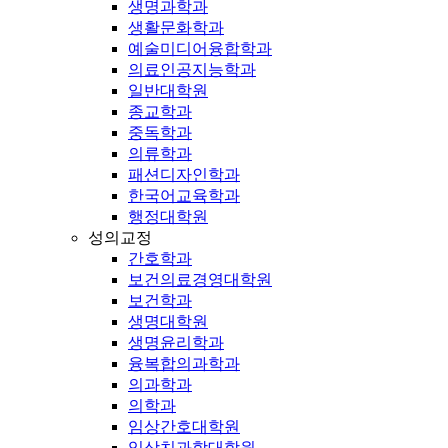
생명과학과
생활문화학과
예술미디어융합학과
의료인공지능학과
일반대학원
종교학과
중독학과
의류학과
패션디자인학과
한국어교육학과
행정대학원
성의교정
간호학과
보건의료경영대학원
보건학과
생명대학원
생명윤리학과
융복합의과학과
의과학과
의학과
임상간호대학원
임상치과학대학원