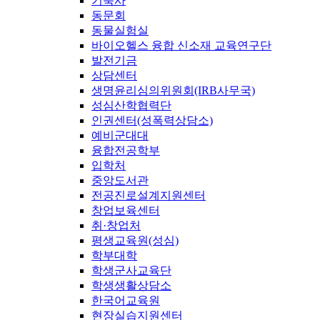
기숙사
동문회
동물실험실
바이오헬스 융합 신소재 교육연구단
발전기금
상담센터
생명윤리심의위원회(IRB사무국)
성심산학협력단
인권센터(성폭력상담소)
예비군대대
융합전공학부
입학처
중앙도서관
전공진로설계지원센터
창업보육센터
취·창업처
평생교육원(성심)
학부대학
학생군사교육단
학생생활상담소
한국어교육원
현장실습지원센터