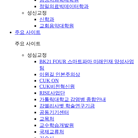
정밀의료빅데이터학과
성신교정
신학과
교회음악대학원
주요 사이트
주요 사이트
성심교정
BK21 FOUR 스마트파마 미래인재 양성사업
팀
이원길 인본주의상
CUK ON
CUK비전혁신원
RISE사업단
가톨릭대학교 감염병 종합안내
강엘리사벳 학술연구기금
공동기기센터
교목처
교수학습개발원
국제교류처