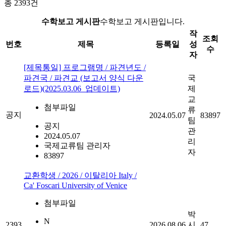
총
2393
건
수학보고 게시판
수학보고 게시판입니다.
작
조회
번호
제목
등록일
성
수
자
[제목통일] 프로그램명 / 파견년도 /
파견국 / 파견교 (보고서 양식 다운
국
로드)(2025.03.06_업데이트)
제
교
첨부파일
류
공지
2024.05.07
83897
팀
공지
관
2024.05.07
리
국제교류팀 관리자
자
83897
교환학생 / 2026 / 이탈리아 Italy /
Ca' Foscari University of Venice
첨부파일
박
N
2393
2026.08.06
시
47