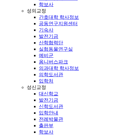
학보사
성의교정
간호대학 학사정보
공동연구지원센터
기숙사
발전기금
산학협력단
실험동물연구실
예비군
옴니버스파크
의과대학 학사정보
의학도서관
입학처
성신교정
대신학교
발전기금
신학도서관
입학안내
전례박물관
출판부
학보사