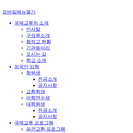
모바일메뉴열기
국제교류처 소개
인사말
구성원소개
협정교 현황
기관동아리
오시는 길
학교 소개
외국인 입학
학부생
전공소개
공지사항
교환학생
어학연수생
대학원생
전공소개
공지사항
국제교류 프로그램
파견교환 프로그램