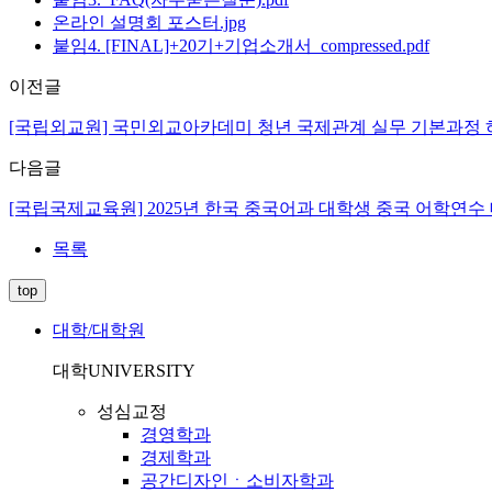
온라인 설명회 포스터.jpg
붙임4. [FINAL]+20기+기업소개서_compressed.pdf
이전글
[국립외교원] 국민외교아카데미 청년 국제관계 실무 기본과정 
다음글
[국립국제교육원] 2025년 한국 중국어과 대학생 중국 어학연수 대
목록
top
대학/대학원
대학
UNIVERSITY
성심교정
경영학과
경제학과
공간디자인ㆍ소비자학과