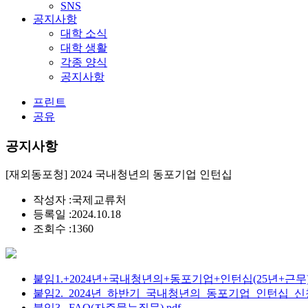
SNS
공지사항
대학 소식
대학 생활
각종 양식
공지사항
프린트
공유
공지사항
[재외동포청] 2024 국내청년의 동포기업 인턴십
작성자 :
국제교류처
등록일 :
2024.10.18
조회수 :
1360
붙임1.+2024년+국내청년의+동포기업+인턴십(25년+근무
붙임2._2024년_하반기_국내청년의_동포기업_인턴십_신
붙임3._FAQ(자주묻는질문).pdf