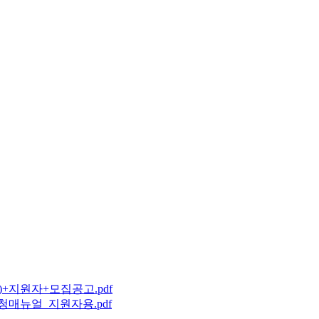
)+지원자+모집공고.pdf
청매뉴얼_지원자용.pdf