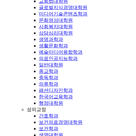
교회법대학원
글로벌지식경영대학원
미디어기술콘텐츠학과
문화영성대학원
사회복지대학원
상담심리대학원
생명과학과
생활문화학과
예술미디어융합학과
의료인공지능학과
일반대학원
종교학과
중독학과
의류학과
패션디자인학과
한국어교육학과
행정대학원
성의교정
간호학과
보건의료경영대학원
보건학과
생명대학원