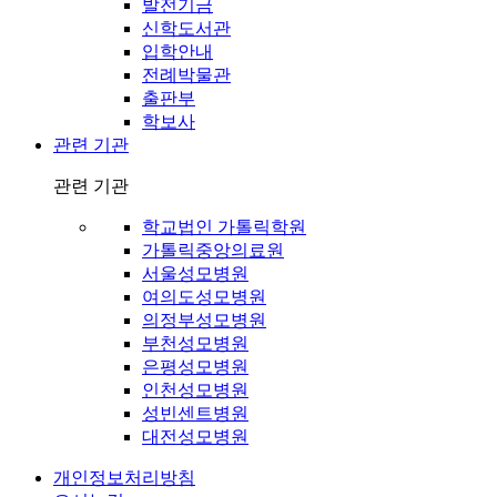
발전기금
신학도서관
입학안내
전례박물관
출판부
학보사
관련 기관
관련 기관
학교법인 가톨릭학원
가톨릭중앙의료원
서울성모병원
여의도성모병원
의정부성모병원
부천성모병원
은평성모병원
인천성모병원
성빈센트병원
대전성모병원
개인정보처리방침