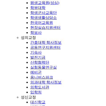
평생교육원(성심)
학부대학
학생군사교육단
학생생활상담소
한국어교육원
현장실습지원센터
학보사
성의교정
간호대학 학사정보
공동연구지원센터
기숙사
발전기금
산학협력단
실험동물연구실
예비군
옴니버스파크
의과대학 학사정보
의학도서관
입학처
성신교정
대신학교