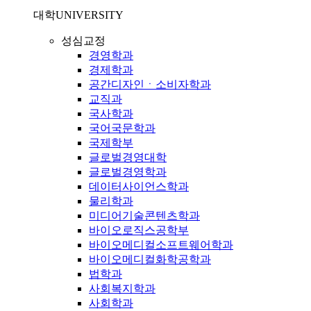
대학
UNIVERSITY
성심교정
경영학과
경제학과
공간디자인ㆍ소비자학과
교직과
국사학과
국어국문학과
국제학부
글로벌경영대학
글로벌경영학과
데이터사이언스학과
물리학과
미디어기술콘텐츠학과
바이오로직스공학부
바이오메디컬소프트웨어학과
바이오메디컬화학공학과
법학과
사회복지학과
사회학과