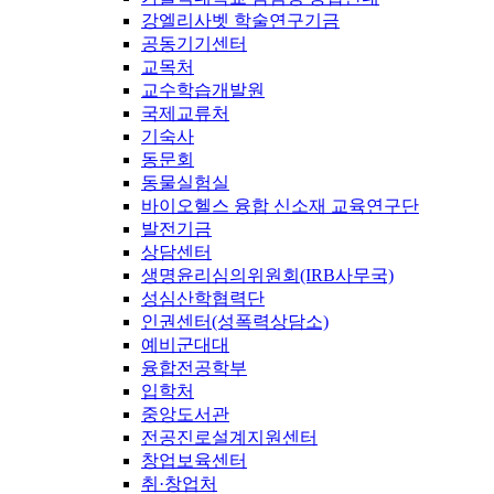
강엘리사벳 학술연구기금
공동기기센터
교목처
교수학습개발원
국제교류처
기숙사
동문회
동물실험실
바이오헬스 융합 신소재 교육연구단
발전기금
상담센터
생명윤리심의위원회(IRB사무국)
성심산학협력단
인권센터(성폭력상담소)
예비군대대
융합전공학부
입학처
중앙도서관
전공진로설계지원센터
창업보육센터
취·창업처