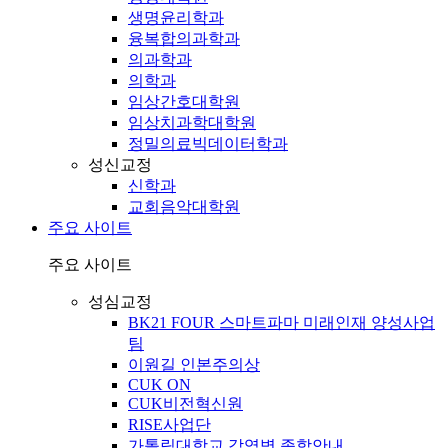
생명윤리학과
융복합의과학과
의과학과
의학과
임상간호대학원
임상치과학대학원
정밀의료빅데이터학과
성신교정
신학과
교회음악대학원
주요 사이트
주요 사이트
성심교정
BK21 FOUR 스마트파마 미래인재 양성사업
팀
이원길 인본주의상
CUK ON
CUK비전혁신원
RISE사업단
가톨릭대학교 감염병 종합안내