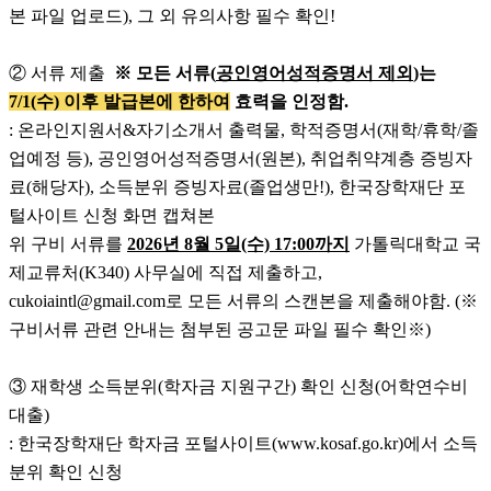
본 파일 업로드), 그 외 유의사항 필수 확인!
② 서류 제출
※ 모든 서류(
공인영어성적증명서 제외
)는
7/1(수) 이후 발급본에 한하여
효력을 인정함.
: 온라인지원서&자기소개서 출력물, 학적증명서(재학/휴학/졸
업예정 등), 공인영어성적증명서(원본), 취업취약계층 증빙자
료(해당자), 소득분위 증빙자료(졸업생만!), 한국장학재단 포
털사이트 신청 화면 캡쳐본
위 구비 서류를
2026년 8월 5일(수) 17:00까지
가톨릭대학교 국
제교류처(K340) 사무실에 직접 제출하고,
cukoiaintl@gmail.com로 모든 서류의 스캔본을 제출해야함. (※
구비서류 관련 안내는 첨부된 공고문 파일 필수 확인※)
③ 재학생 소득분위(학자금 지원구간) 확인 신청(어학연수비
대출)
: 한국장학재단 학자금 포털사이트(www.kosaf.go.kr)에서 소득
분위 확인 신청