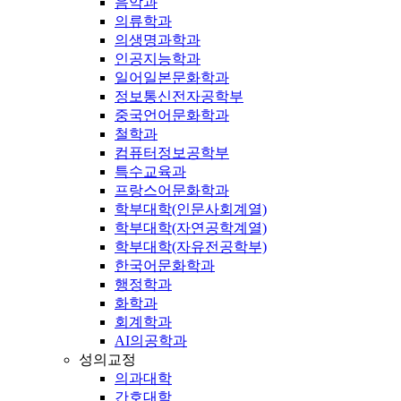
음악과
의류학과
의생명과학과
인공지능학과
일어일본문화학과
정보통신전자공학부
중국언어문화학과
철학과
컴퓨터정보공학부
특수교육과
프랑스어문화학과
학부대학(인문사회계열)
학부대학(자연공학계열)
학부대학(자유전공학부)
한국어문화학과
행정학과
화학과
회계학과
AI의공학과
성의교정
의과대학
간호대학