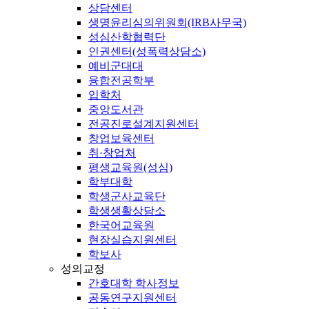
상담센터
생명윤리심의위원회(IRB사무국)
성심산학협력단
인권센터(성폭력상담소)
예비군대대
융합전공학부
입학처
중앙도서관
전공진로설계지원센터
창업보육센터
취·창업처
평생교육원(성심)
학부대학
학생군사교육단
학생생활상담소
한국어교육원
현장실습지원센터
학보사
성의교정
간호대학 학사정보
공동연구지원센터