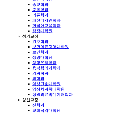
종교학과
중독학과
의류학과
패션디자인학과
한국어교육학과
행정대학원
성의교정
간호학과
보건의료경영대학원
보건학과
생명대학원
생명윤리학과
융복합의과학과
의과학과
의학과
임상간호대학원
임상치과학대학원
정밀의료빅데이터학과
성신교정
신학과
교회음악대학원