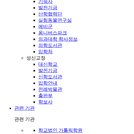
기숙사
발전기금
산학협력단
실험동물연구실
예비군
옴니버스파크
의과대학 학사정보
의학도서관
입학처
성신교정
대신학교
발전기금
신학도서관
입학안내
전례박물관
출판부
학보사
관련 기관
관련 기관
학교법인 가톨릭학원