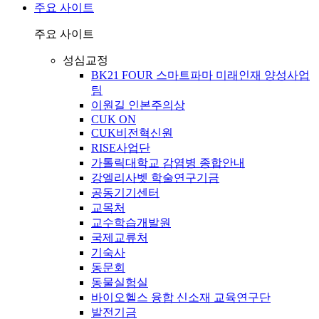
주요 사이트
주요 사이트
성심교정
BK21 FOUR 스마트파마 미래인재 양성사업
팀
이원길 인본주의상
CUK ON
CUK비전혁신원
RISE사업단
가톨릭대학교 감염병 종합안내
강엘리사벳 학술연구기금
공동기기센터
교목처
교수학습개발원
국제교류처
기숙사
동문회
동물실험실
바이오헬스 융합 신소재 교육연구단
발전기금