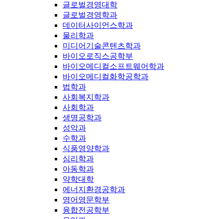
글로벌경영대학
글로벌경영학과
데이터사이언스학과
물리학과
미디어기술콘텐츠학과
바이오로직스공학부
바이오메디컬소프트웨어학과
바이오메디컬화학공학과
법학과
사회복지학과
사회학과
생명공학과
성악과
수학과
식품영양학과
심리학과
아동학과
약학대학
에너지환경공학과
영어영문학부
융합전공학부