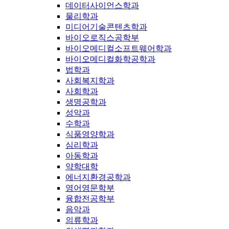
데이터사이언스학과
물리학과
미디어기술콘텐츠학과
바이오로직스공학부
바이오메디컬소프트웨어학과
바이오메디컬화학공학과
법학과
사회복지학과
사회학과
생명공학과
성악과
수학과
식품영양학과
심리학과
아동학과
약학대학
에너지환경공학과
영어영문학부
융합전공학부
음악과
의류학과