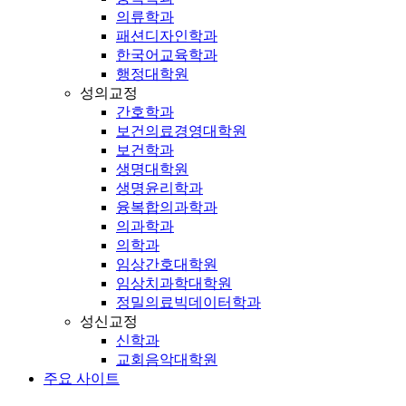
의류학과
패션디자인학과
한국어교육학과
행정대학원
성의교정
간호학과
보건의료경영대학원
보건학과
생명대학원
생명윤리학과
융복합의과학과
의과학과
의학과
임상간호대학원
임상치과학대학원
정밀의료빅데이터학과
성신교정
신학과
교회음악대학원
주요 사이트