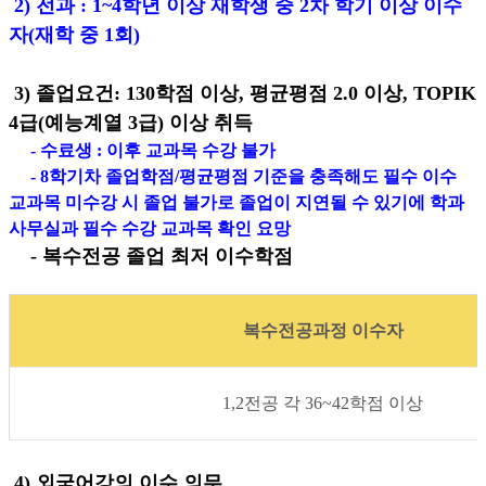
2)
전과
: 1~4
학년 이상 재학생 중
2
차 학기 이상 이수
자
(
재학 중
1
회
)
3) 졸업요건: 130학점 이상, 평균평점 2.0 이상, TOPIK
4급(예능계열 3급) 이상 취득
-
수료생
:
이후 교과목 수강 불가
- 8
학기차 졸업학점
/
평균평점 기준을 충족해도
필수 이수
교과목 미수강 시 졸업 불가로 졸업이 지연될 수 있기에 학과
사무실과 필수 수강 교과목 확인 요망
-
복수전공 졸업 최저 이수학점
복수전공과정 이수자
1,2전공 각 36~42학점 이상
4)
외국어강의 이수 의무