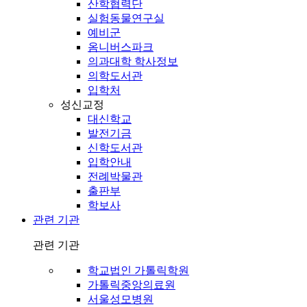
산학협력단
실험동물연구실
예비군
옴니버스파크
의과대학 학사정보
의학도서관
입학처
성신교정
대신학교
발전기금
신학도서관
입학안내
전례박물관
출판부
학보사
관련 기관
관련 기관
학교법인 가톨릭학원
가톨릭중앙의료원
서울성모병원