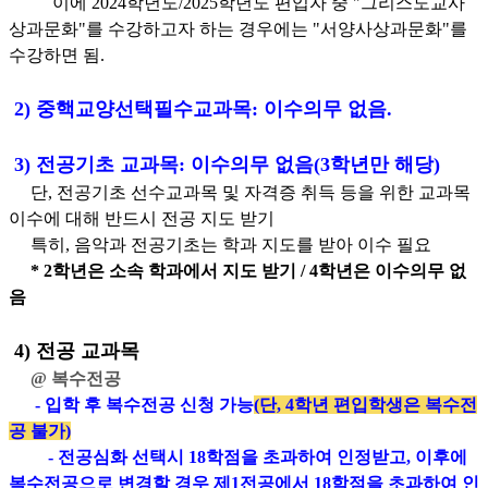
이에 2024학년도/2025학년도 편입자 중 "그리스도교사
상과문화"를 수강하고자 하는 경우에는 "서양사상과문화"를
수강하면 됨.
2)
중핵교양선택필수교과목
:
이수의무 없음.
3)
전공기초 교과목
:
이수의무 없음
(3
학년만 해당
)
단
,
전공기초 선수교과목 및 자격증 취득 등을 위한 교과목
이수에 대해 반드시 전공 지도 받기
특히
,
음악과 전공기초는 학과 지도를 받아 이수 필요
*
2
학년은 소속 학과에서 지도 받기 / 4학년은 이수의무 없
음
4)
전공 교과목
@
복수전공
-
입학
후 복수
전공 신청 가능
(단, 4학년 편입학생은 복수전
공 불가)
- 전공심화 선택시
18
학점을 초과하여 인정받고
,
이후에
복수전공으로 변경할 경우 제
1
전공에서
18
학점을 초과하여 인