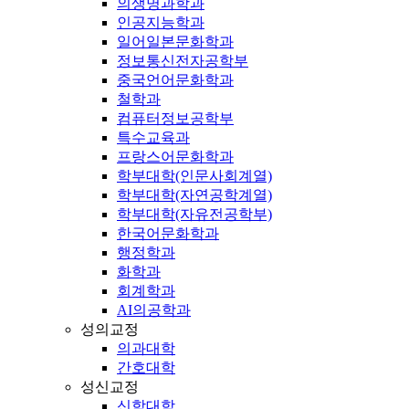
의생명과학과
인공지능학과
일어일본문화학과
정보통신전자공학부
중국언어문화학과
철학과
컴퓨터정보공학부
특수교육과
프랑스어문화학과
학부대학(인문사회계열)
학부대학(자연공학계열)
학부대학(자유전공학부)
한국어문화학과
행정학과
화학과
회계학과
AI의공학과
성의교정
의과대학
간호대학
성신교정
신학대학