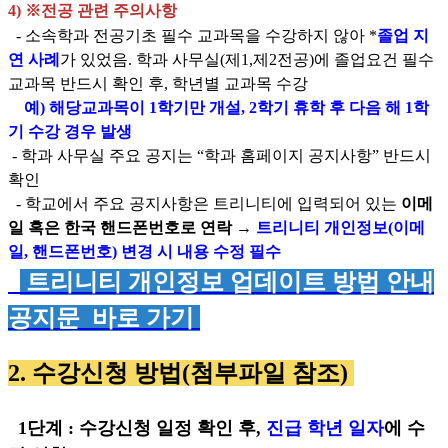
4)
※
전공 관련 주의사항
-
소속학과 전공기초 필수 교과목을 수강하지 않아
*
졸업 지
연 사례
가 있었음
.
학과 사무실
(
제
1,
제
2
전공
)
에 졸업요건 필수
교과목 반드시 확인 후
,
학년별 교과목 수강
예)
해당교과목이
1
학기만 개설
, 2
학기 휴학 후 다음 해
1
학
기 수강 경우 발생
-
학과 사무실 주요 공지는
“
학과 홈페이지 공지사항
” 반드시
확인
- 학교에서 주요 공지사항은 트리니티에 입력되어 있는
이메
일 혹은 한국 핸드폰번호로 연락
→
트리니티 개인정보
(
이메
일
,
핸드폰번호) 변경 시 내용 수정 필수
트리니티 개인정보 업데이트 방법 안내
공지문 바로 가기
2.
수강신청 방법(첨부파일 참조)
1
단계
:
수강신청 일정 확인 후
,
진급 학년 일자
에 수