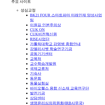
주요 사이트
성심교정
BK21 FOUR 스마트파마 미래인재 양성사업
팀
이원길 인본주의상
CUK ON
CUK비전혁신원
RISE사업단
가톨릭대학교 감염병 종합안내
강엘리사벳 학술연구기금
공동기기센터
교목처
교수학습개발원
국제교류처
기숙사
동문회
동물실험실
바이오헬스 융합 신소재 교육연구단
발전기금
상담센터
생명윤리심의위원회(IRB사무국)