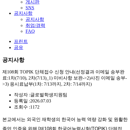
게시판
SNS
공지사항
공지사항
취업/경력
FAQ
프린트
공유
공지사항
제108회 TOPIK 단체접수 신청 안내(선정결과 이메일 송부완
료:1차(7/10), 2차(7/13)_1) 미비사항 보완->2)사진 이메일 송부-
>3) 응시료납부(1차: 7/13까지, 2차: 7/14까지)
작성자 :
글로벌학생지원팀
등록일 :
2026.07.03
조회수 :
1172
본교에서는 외국인 재학생의 한국어 능력 역량 강화 및 원활한
졸업 인증을 위해 [제108회 한국어능력시험(TOPIK) 단체접