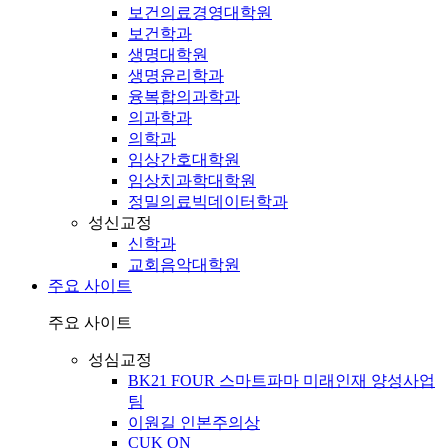
보건의료경영대학원
보건학과
생명대학원
생명윤리학과
융복합의과학과
의과학과
의학과
임상간호대학원
임상치과학대학원
정밀의료빅데이터학과
성신교정
신학과
교회음악대학원
주요 사이트
주요 사이트
성심교정
BK21 FOUR 스마트파마 미래인재 양성사업
팀
이원길 인본주의상
CUK ON