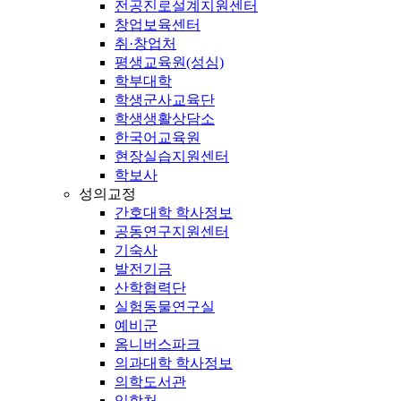
전공진로설계지원센터
창업보육센터
취·창업처
평생교육원(성심)
학부대학
학생군사교육단
학생생활상담소
한국어교육원
현장실습지원센터
학보사
성의교정
간호대학 학사정보
공동연구지원센터
기숙사
발전기금
산학협력단
실험동물연구실
예비군
옴니버스파크
의과대학 학사정보
의학도서관
입학처