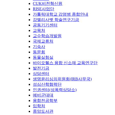
CUK비전혁신원
RISE사업단
가톨릭대학교 감염병 종합안내
강엘리사벳 학술연구기금
공동기기센터
교목처
교수학습개발원
국제교류처
기숙사
동문회
동물실험실
바이오헬스 융합 신소재 교육연구단
발전기금
상담센터
생명윤리심의위원회(IRB사무국)
성심산학협력단
인권센터(성폭력상담소)
예비군대대
융합전공학부
입학처
중앙도서관