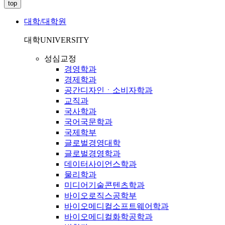
top
대학/대학원
대학
UNIVERSITY
성심교정
경영학과
경제학과
공간디자인ㆍ소비자학과
교직과
국사학과
국어국문학과
국제학부
글로벌경영대학
글로벌경영학과
데이터사이언스학과
물리학과
미디어기술콘텐츠학과
바이오로직스공학부
바이오메디컬소프트웨어학과
바이오메디컬화학공학과