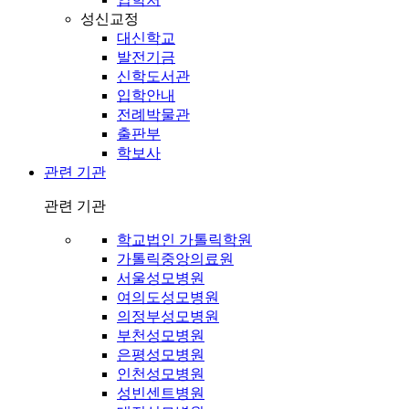
성신교정
대신학교
발전기금
신학도서관
입학안내
전례박물관
출판부
학보사
관련 기관
관련 기관
학교법인 가톨릭학원
가톨릭중앙의료원
서울성모병원
여의도성모병원
의정부성모병원
부천성모병원
은평성모병원
인천성모병원
성빈센트병원