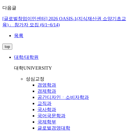
다음글
[글로벌창업이민센터] 2026 OASIS-1(지식재산권 소양기초교
육)」 참가자 모집 (6/1~6/14)
목록
top
대학/대학원
대학
UNIVERSITY
성심교정
경영학과
경제학과
공간디자인ㆍ소비자학과
교직과
국사학과
국어국문학과
국제학부
글로벌경영대학