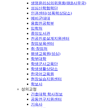
생명윤리심의위원회(IRB사무국)
성심산학협력단
인권센터(성폭력상담소)
예비군대대
융합전공학부
입학처
중앙도서관
전공진로설계지원센터
창업보육센터
취·창업처
평생교육원(성심)
학부대학
학생군사교육단
학생생활상담소
한국어교육원
현장실습지원센터
학보사
성의교정
간호대학 학사정보
공동연구지원센터
기숙사