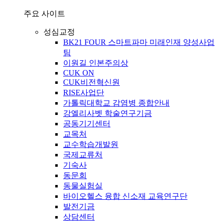
주요 사이트
성심교정
BK21 FOUR 스마트파마 미래인재 양성사업
팀
이원길 인본주의상
CUK ON
CUK비전혁신원
RISE사업단
가톨릭대학교 감염병 종합안내
강엘리사벳 학술연구기금
공동기기센터
교목처
교수학습개발원
국제교류처
기숙사
동문회
동물실험실
바이오헬스 융합 신소재 교육연구단
발전기금
상담센터