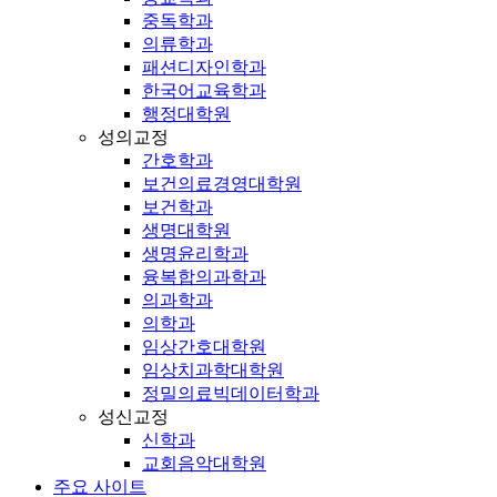
중독학과
의류학과
패션디자인학과
한국어교육학과
행정대학원
성의교정
간호학과
보건의료경영대학원
보건학과
생명대학원
생명윤리학과
융복합의과학과
의과학과
의학과
임상간호대학원
임상치과학대학원
정밀의료빅데이터학과
성신교정
신학과
교회음악대학원
주요 사이트