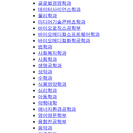
글로벌경영학과
데이터사이언스학과
물리학과
미디어기술콘텐츠학과
바이오로직스공학부
바이오메디컬소프트웨어학과
바이오메디컬화학공학과
법학과
사회복지학과
사회학과
생명공학과
성악과
수학과
식품영양학과
심리학과
아동학과
약학대학
에너지환경공학과
영어영문학부
융합전공학부
음악과