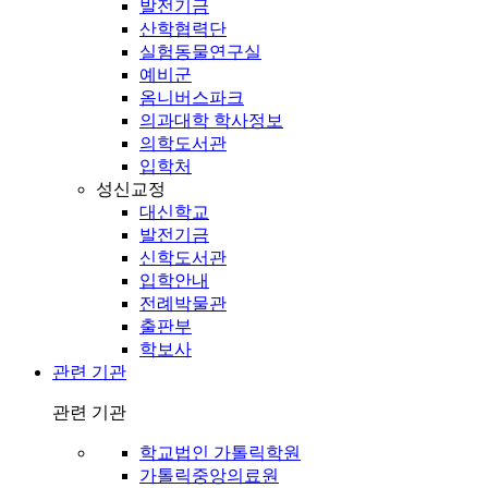
발전기금
산학협력단
실험동물연구실
예비군
옴니버스파크
의과대학 학사정보
의학도서관
입학처
성신교정
대신학교
발전기금
신학도서관
입학안내
전례박물관
출판부
학보사
관련 기관
관련 기관
학교법인 가톨릭학원
가톨릭중앙의료원