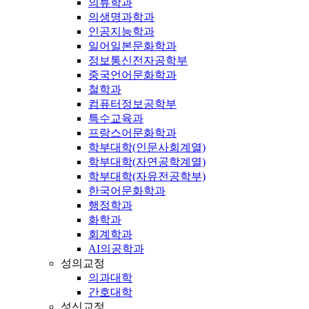
의류학과
의생명과학과
인공지능학과
일어일본문화학과
정보통신전자공학부
중국언어문화학과
철학과
컴퓨터정보공학부
특수교육과
프랑스어문화학과
학부대학(인문사회계열)
학부대학(자연공학계열)
학부대학(자유전공학부)
한국어문화학과
행정학과
화학과
회계학과
AI의공학과
성의교정
의과대학
간호대학
성신교정