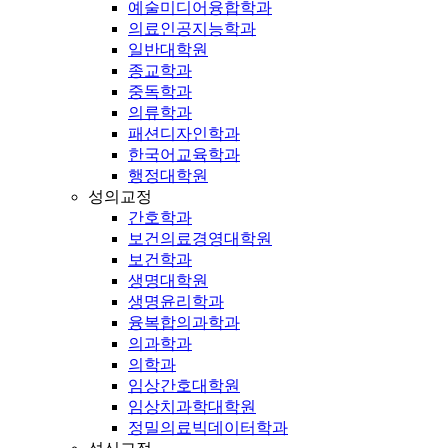
예술미디어융합학과
의료인공지능학과
일반대학원
종교학과
중독학과
의류학과
패션디자인학과
한국어교육학과
행정대학원
성의교정
간호학과
보건의료경영대학원
보건학과
생명대학원
생명윤리학과
융복합의과학과
의과학과
의학과
임상간호대학원
임상치과학대학원
정밀의료빅데이터학과