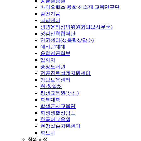
동물실험실
바이오헬스 융합 신소재 교육연구단
발전기금
상담센터
생명윤리심의위원회(IRB사무국)
성심산학협력단
인권센터(성폭력상담소)
예비군대대
융합전공학부
입학처
중앙도서관
전공진로설계지원센터
창업보육센터
취·창업처
평생교육원(성심)
학부대학
학생군사교육단
학생생활상담소
한국어교육원
현장실습지원센터
학보사
성의교정