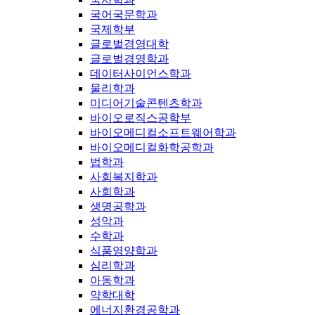
국어국문학과
국제학부
글로벌경영대학
글로벌경영학과
데이터사이언스학과
물리학과
미디어기술콘텐츠학과
바이오로직스공학부
바이오메디컬소프트웨어학과
바이오메디컬화학공학과
법학과
사회복지학과
사회학과
생명공학과
성악과
수학과
식품영양학과
심리학과
아동학과
약학대학
에너지환경공학과