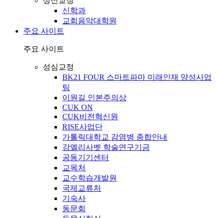
성신교정
신학과
교회음악대학원
주요 사이트
주요 사이트
성심교정
BK21 FOUR 스마트파마 미래인재 양성사업
팀
이원길 인본주의상
CUK ON
CUK비전혁신원
RISE사업단
가톨릭대학교 감염병 종합안내
강엘리사벳 학술연구기금
공동기기센터
교목처
교수학습개발원
국제교류처
기숙사
동문회