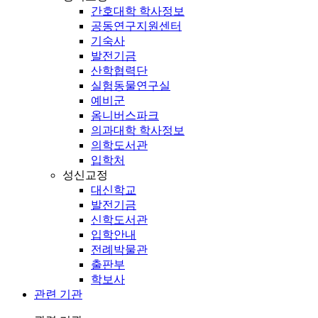
간호대학 학사정보
공동연구지원센터
기숙사
발전기금
산학협력단
실험동물연구실
예비군
옴니버스파크
의과대학 학사정보
의학도서관
입학처
성신교정
대신학교
발전기금
신학도서관
입학안내
전례박물관
출판부
학보사
관련 기관