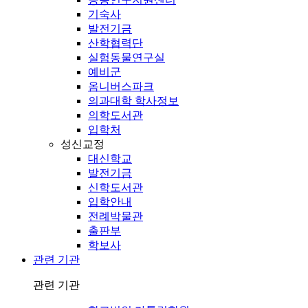
기숙사
발전기금
산학협력단
실험동물연구실
예비군
옴니버스파크
의과대학 학사정보
의학도서관
입학처
성신교정
대신학교
발전기금
신학도서관
입학안내
전례박물관
출판부
학보사
관련 기관
관련 기관