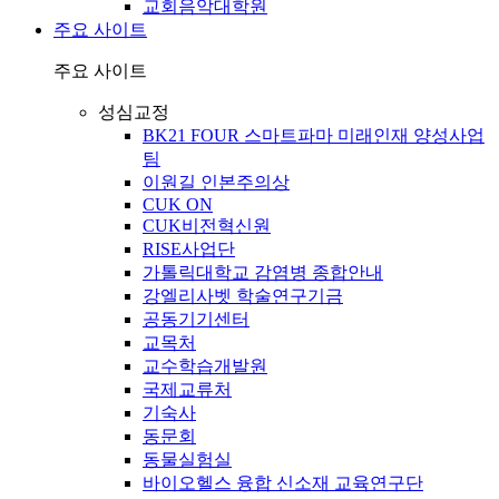
교회음악대학원
주요 사이트
주요 사이트
성심교정
BK21 FOUR 스마트파마 미래인재 양성사업
팀
이원길 인본주의상
CUK ON
CUK비전혁신원
RISE사업단
가톨릭대학교 감염병 종합안내
강엘리사벳 학술연구기금
공동기기센터
교목처
교수학습개발원
국제교류처
기숙사
동문회
동물실험실
바이오헬스 융합 신소재 교육연구단