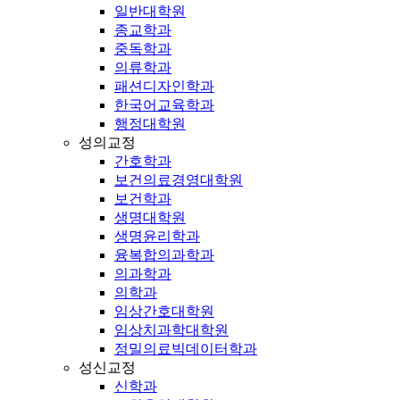
일반대학원
종교학과
중독학과
의류학과
패션디자인학과
한국어교육학과
행정대학원
성의교정
간호학과
보건의료경영대학원
보건학과
생명대학원
생명윤리학과
융복합의과학과
의과학과
의학과
임상간호대학원
임상치과학대학원
정밀의료빅데이터학과
성신교정
신학과