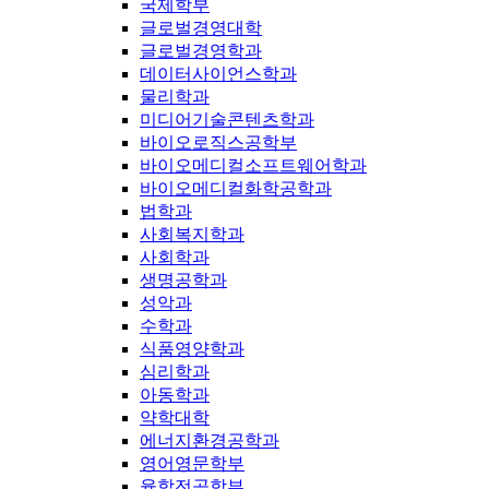
국제학부
글로벌경영대학
글로벌경영학과
데이터사이언스학과
물리학과
미디어기술콘텐츠학과
바이오로직스공학부
바이오메디컬소프트웨어학과
바이오메디컬화학공학과
법학과
사회복지학과
사회학과
생명공학과
성악과
수학과
식품영양학과
심리학과
아동학과
약학대학
에너지환경공학과
영어영문학부
융합전공학부