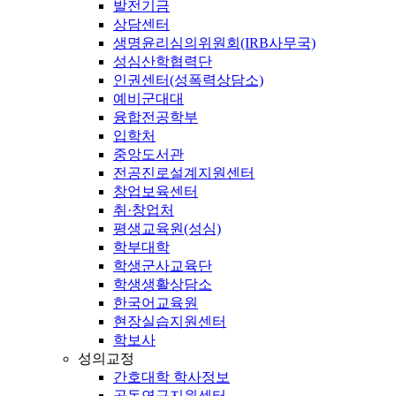
발전기금
상담센터
생명윤리심의위원회(IRB사무국)
성심산학협력단
인권센터(성폭력상담소)
예비군대대
융합전공학부
입학처
중앙도서관
전공진로설계지원센터
창업보육센터
취·창업처
평생교육원(성심)
학부대학
학생군사교육단
학생생활상담소
한국어교육원
현장실습지원센터
학보사
성의교정
간호대학 학사정보
공동연구지원센터