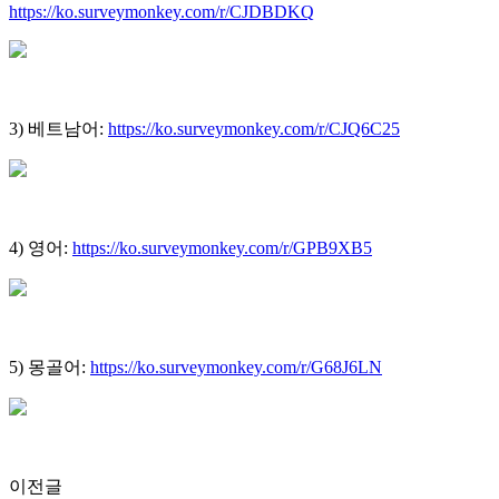
https://ko.surveymonkey.com/r/CJDBDKQ
3) 베트남어:
https://ko.surveymonkey.com/r/CJQ6C25
4) 영어:
https://ko.surveymonkey.com/r/GPB9XB5
5) 몽골어:
https://ko.surveymonkey.com/r/G68J6LN
이전글