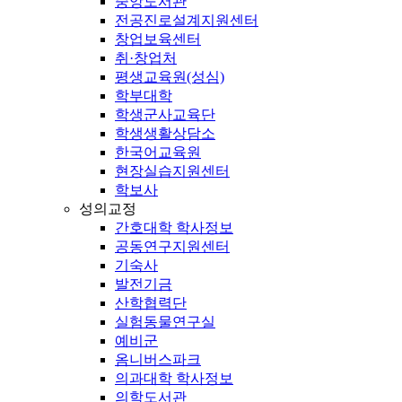
중앙도서관
전공진로설계지원센터
창업보육센터
취·창업처
평생교육원(성심)
학부대학
학생군사교육단
학생생활상담소
한국어교육원
현장실습지원센터
학보사
성의교정
간호대학 학사정보
공동연구지원센터
기숙사
발전기금
산학협력단
실험동물연구실
예비군
옴니버스파크
의과대학 학사정보
의학도서관