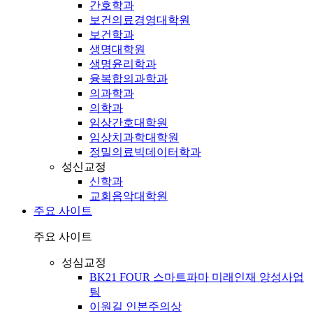
간호학과
보건의료경영대학원
보건학과
생명대학원
생명윤리학과
융복합의과학과
의과학과
의학과
임상간호대학원
임상치과학대학원
정밀의료빅데이터학과
성신교정
신학과
교회음악대학원
주요 사이트
주요 사이트
성심교정
BK21 FOUR 스마트파마 미래인재 양성사업
팀
이원길 인본주의상