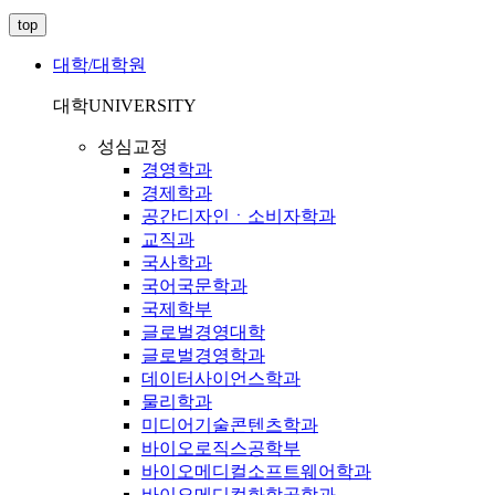
top
대학/대학원
대학
UNIVERSITY
성심교정
경영학과
경제학과
공간디자인ㆍ소비자학과
교직과
국사학과
국어국문학과
국제학부
글로벌경영대학
글로벌경영학과
데이터사이언스학과
물리학과
미디어기술콘텐츠학과
바이오로직스공학부
바이오메디컬소프트웨어학과
바이오메디컬화학공학과