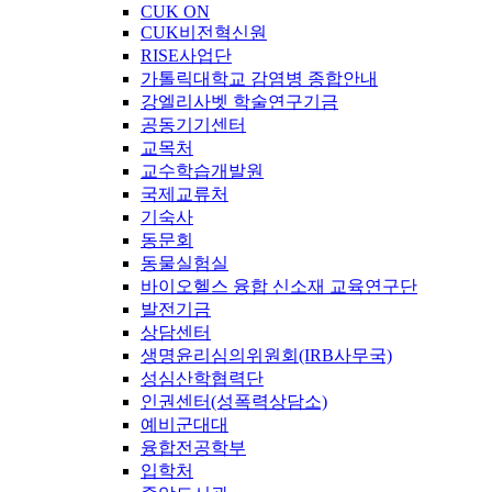
CUK ON
CUK비전혁신원
RISE사업단
가톨릭대학교 감염병 종합안내
강엘리사벳 학술연구기금
공동기기센터
교목처
교수학습개발원
국제교류처
기숙사
동문회
동물실험실
바이오헬스 융합 신소재 교육연구단
발전기금
상담센터
생명윤리심의위원회(IRB사무국)
성심산학협력단
인권센터(성폭력상담소)
예비군대대
융합전공학부
입학처