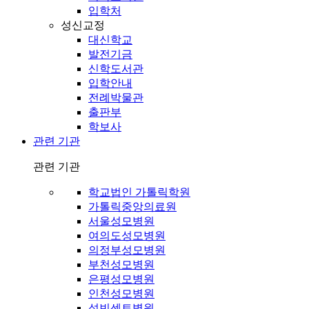
입학처
성신교정
대신학교
발전기금
신학도서관
입학안내
전례박물관
출판부
학보사
관련 기관
관련 기관
학교법인 가톨릭학원
가톨릭중앙의료원
서울성모병원
여의도성모병원
의정부성모병원
부천성모병원
은평성모병원
인천성모병원
성빈센트병원