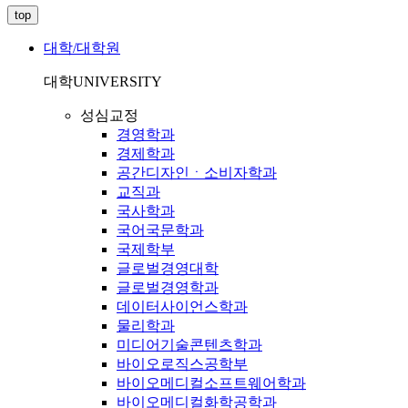
top
대학/대학원
대학
UNIVERSITY
성심교정
경영학과
경제학과
공간디자인ㆍ소비자학과
교직과
국사학과
국어국문학과
국제학부
글로벌경영대학
글로벌경영학과
데이터사이언스학과
물리학과
미디어기술콘텐츠학과
바이오로직스공학부
바이오메디컬소프트웨어학과
바이오메디컬화학공학과