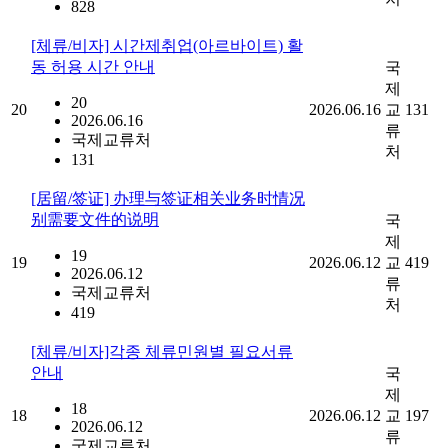
828
[체류/비자] 시간제취업(아르바이트) 활
동 허용 시간 안내
국
제
20
20
2026.06.16
교
131
2026.06.16
류
국제교류처
처
131
[居留/签证] 办理与签证相关业务时情况
别需要文件的说明
국
제
19
19
2026.06.12
교
419
2026.06.12
류
국제교류처
처
419
[체류/비자]각종 체류민원별 필요서류
안내
국
제
18
18
2026.06.12
교
197
2026.06.12
류
국제교류처