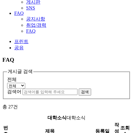
게시판
SNS
FAQ
공지사항
취업/경력
FAQ
프린트
공유
FAQ
게시글 검색
전체
검색어
검색
총
27
건
대학소식
대학소식
작
번
조회
제목
등록일
성