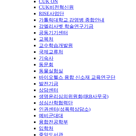
CUK ON
CUK비전혁신원
RISE사업단
가톨릭대학교 감염병 종합안내
강엘리사벳 학술연구기금
공동기기센터
교목처
교수학습개발원
국제교류처
기숙사
동문회
동물실험실
바이오헬스 융합 신소재 교육연구단
발전기금
상담센터
생명윤리심의위원회(IRB사무국)
성심산학협력단
인권센터(성폭력상담소)
예비군대대
융합전공학부
입학처
중앙도서관