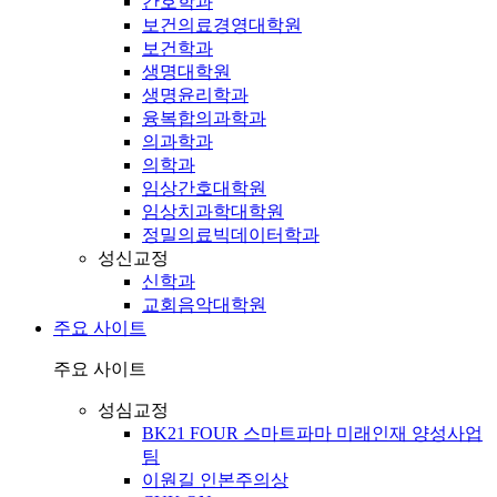
간호학과
보건의료경영대학원
보건학과
생명대학원
생명윤리학과
융복합의과학과
의과학과
의학과
임상간호대학원
임상치과학대학원
정밀의료빅데이터학과
성신교정
신학과
교회음악대학원
주요 사이트
주요 사이트
성심교정
BK21 FOUR 스마트파마 미래인재 양성사업
팀
이원길 인본주의상