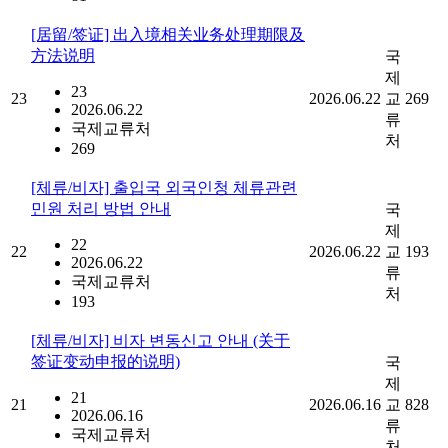
[居留/签证] 出入境相关业务处理期限及
方法说明
국
제
23
23
2026.06.22
교
269
2026.06.22
류
국제교류처
처
269
[체류/비자] 출입국 외국인청 체류관련
민원 처리 방법 안내
국
제
22
22
2026.06.22
교
193
2026.06.22
류
국제교류처
처
193
[체류/비자] 비자 변동신고 안내 (关于
签证变动申报的说明)
국
제
21
21
2026.06.16
교
828
2026.06.16
류
국제교류처
처