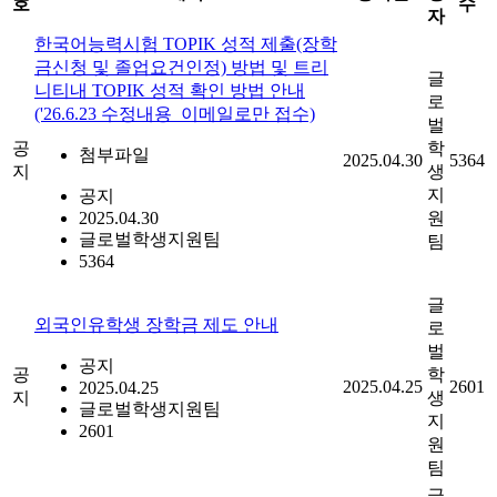
호
수
자
한국어능력시험 TOPIK 성적 제출(장학
금신청 및 졸업요건인정) 방법 및 트리
글
니티내 TOPIK 성적 확인 방법 안내
로
('26.6.23 수정내용_이메일로만 접수)
벌
공
학
첨부파일
2025.04.30
5364
지
생
지
공지
2025.04.30
원
글로벌학생지원팀
팀
5364
글
외국인유학생 장학금 제도 안내
로
벌
공지
공
학
2025.04.25
2601
2025.04.25
지
생
글로벌학생지원팀
지
2601
원
팀
글