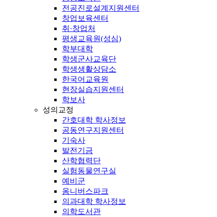
전공진로설계지원센터
창업보육센터
취·창업처
평생교육원(성심)
학부대학
학생군사교육단
학생생활상담소
한국어교육원
현장실습지원센터
학보사
성의교정
간호대학 학사정보
공동연구지원센터
기숙사
발전기금
산학협력단
실험동물연구실
예비군
옴니버스파크
의과대학 학사정보
의학도서관