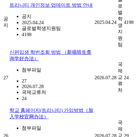
트리니티 개인정보 업데이트 방법 안내
로
벌
공지
공
학
2025.04.24
4198
2025.04.24
지
생
글로벌학생지원팀
지
4198
원
팀
신편입생 학번조회 방법 （新插班生查
询学好办法）
국
첨부파일
제
교
27
2026.07.28
24
27
류
2026.07.28
처
국제교류처
24
학교 홈페이지(트리니티) 가입방법（加
入学校官网办法）
국
첨부파일
제
교
26
2026.07.28
29