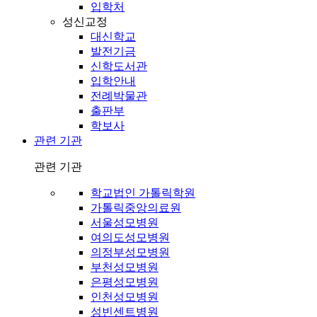
입학처
성신교정
대신학교
발전기금
신학도서관
입학안내
전례박물관
출판부
학보사
관련 기관
관련 기관
학교법인 가톨릭학원
가톨릭중앙의료원
서울성모병원
여의도성모병원
의정부성모병원
부천성모병원
은평성모병원
인천성모병원
성빈센트병원